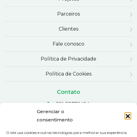
Parceiros
Clientes
Fale conosco
Política de Privacidade
Política de Cookies
Contato
(19) 3877.1404
Gerenciar o
consentimento
agriestufa@agriestufa.com.br
O site usa cookies e outras tecnologias para melhorar sua experiência.